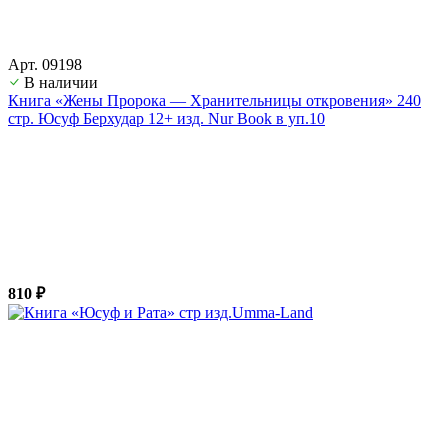
Арт. 09198
В наличии
Книга «Жены Пророка — Хранительницы откровения» 240
стр. Юсуф Берхудар 12+ изд. Nur Book в уп.10
810 ₽