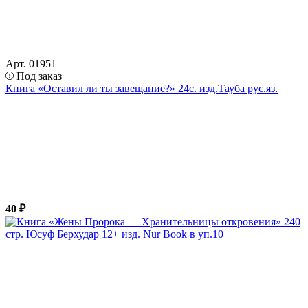
Арт. 01951
Под заказ
Книга «Оставил ли ты завещание?» 24с. изд.Тауба рус.яз.
40 ₽