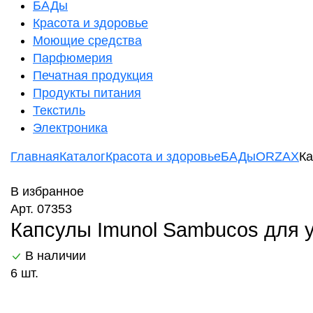
БАДы
Красота и здоровье
Моющие средства
Парфюмерия
Печатная продукция
Продукты питания
Текстиль
Электроника
Главная
Каталог
Красота и здоровье
БАДы
ORZAX
Ка
В избранное
Арт. 07353
Капсулы Imunol Sambucos для 
В наличии
6 шт.