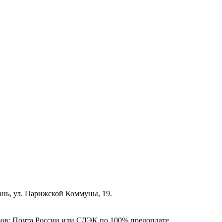
зань, ул. Парижской Коммуны, 19.
ёров: Почта России или СДЭК по 100% предоплате.