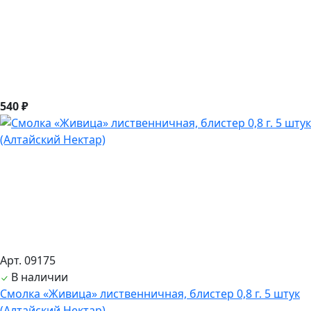
540 ₽
Арт. 09175
В наличии
Смолка «Живица» лиственничная, блистер 0,8 г. 5 штук
(Алтайский Нектар)