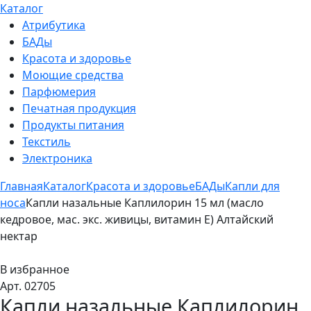
Каталог
Атрибутика
БАДы
Красота и здоровье
Моющие средства
Парфюмерия
Печатная продукция
Продукты питания
Текстиль
Электроника
Главная
Каталог
Красота и здоровье
БАДы
Капли для
носа
Капли назальные Каплилорин 15 мл (масло
кедровое, мас. экс. живицы, витамин Е) Алтайский
нектар
В избранное
Арт. 02705
Капли назальные Каплилорин