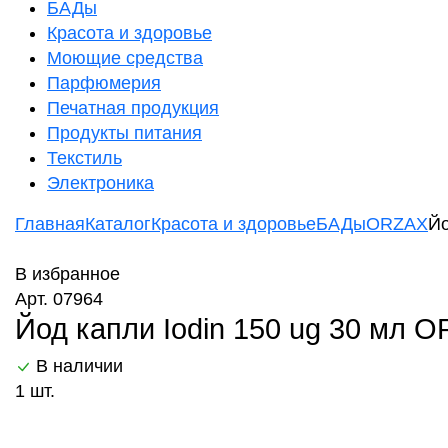
БАДы
Красота и здоровье
Моющие средства
Парфюмерия
Печатная продукция
Продукты питания
Текстиль
Электроника
Главная
Каталог
Красота и здоровье
БАДы
ORZAX
Йо
В избранное
Арт. 07964
Йод капли Iodin 150 ug 30 мл 
В наличии
1 шт.