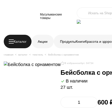
Мусульманские
товары
Каталог
Акции
Продукты
Книги
Красота и здоро
главная
каталог
текстиль
бейсболка с орнаментом
В избранное
Арт. 04734
Бейсболка с о
В наличии
27 шт.
600 