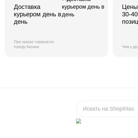
Доставка
Цены
курьером день в
30-4
день
пози
При заказе товаров по
городу Казани
Чем у др