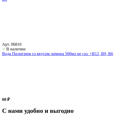
Арт. 06810
В наличии
Вода Пилигрим со вкусом лимона 500мл не газ. +В12, В9, В6
60 ₽
С нами удобно и выгодно