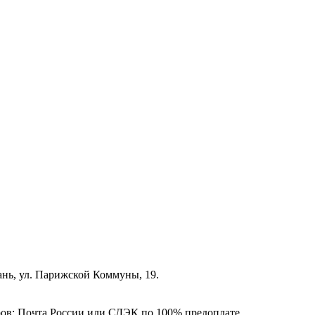
зань, ул. Парижской Коммуны, 19.
ёров: Почта России или СДЭК по 100% предоплате.