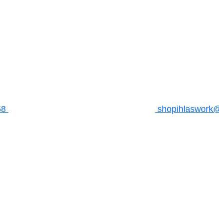
58
shopihlaswork