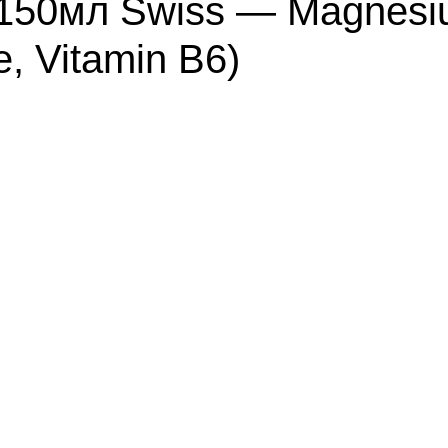
150мл Swiss — Magnesiu
e, Vitamin B6)