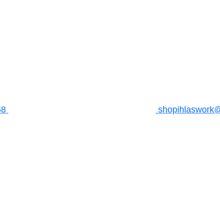
58
shopihlaswork