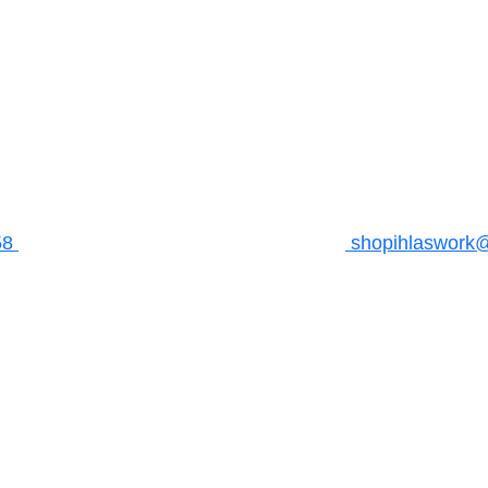
58
shopihlaswork