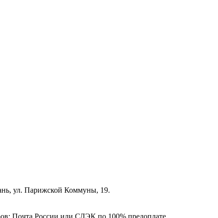
зань, ул. Парижской Коммуны, 19.
ёров: Почта России или СДЭК по 100% предоплате.