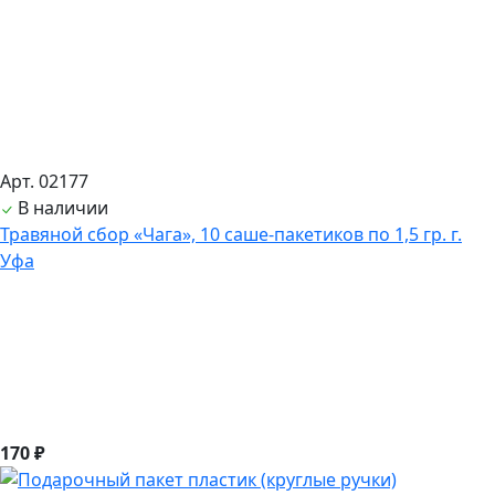
Арт. 02177
В наличии
Травяной сбор «Чага», 10 саше-пакетиков по 1,5 гр. г.
Уфа
170 ₽