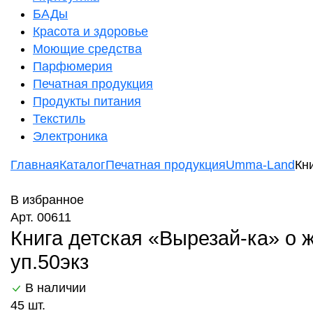
БАДы
Красота и здоровье
Моющие средства
Парфюмерия
Печатная продукция
Продукты питания
Текстиль
Электроника
Главная
Каталог
Печатная продукция
Umma-Land
Кн
В избранное
Арт. 00611
Книга детская «Вырезай-ка» о 
уп.50экз
В наличии
45 шт.