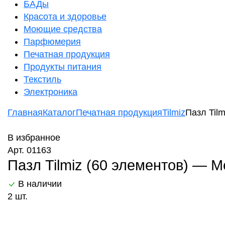
БАДы
Красота и здоровье
Моющие средства
Парфюмерия
Печатная продукция
Продукты питания
Текстиль
Электроника
Главная
Каталог
Печатная продукция
Tilmiz
Пазл Til
В избранное
Арт. 01163
Пазл Tilmiz (60 элементов) — М
В наличии
2 шт.