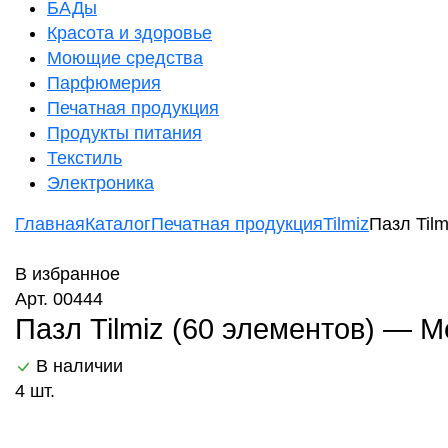
БАДы
Красота и здоровье
Моющие средства
Парфюмерия
Печатная продукция
Продукты питания
Текстиль
Электроника
Главная
Каталог
Печатная продукция
Tilmiz
Пазл Til
В избранное
Арт. 00444
Пазл Tilmiz (60 элементов) — 
В наличии
4 шт.