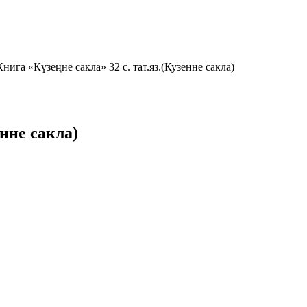
Книга «Күзеңне сакла» 32 с. тат.яз.(Кузенне сакла)
енне сакла)