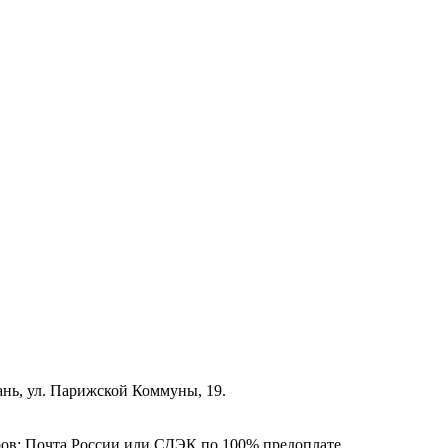
зань, ул. Парижской Коммуны, 19.
ёров: Почта России или СДЭК по 100% предоплате.