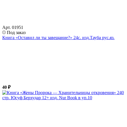
Арт. 01951
Под заказ
Книга «Оставил ли ты завещание?» 24с. изд.Тауба рус.яз.
40 ₽