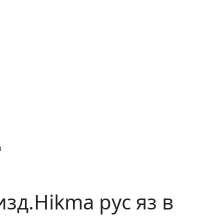
з
зд.Hikma рус яз в