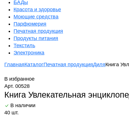
БАДы
Красота и здоровье
Моющие средства
Парфюмерия
Печатная продукция
Продукты питания
Текстиль
Электроника
Главная
Каталог
Печатная продукция
Диля
Книга Ув
В избранное
Арт. 00528
Книга Увлекательная энциклопе
В наличии
40 шт.