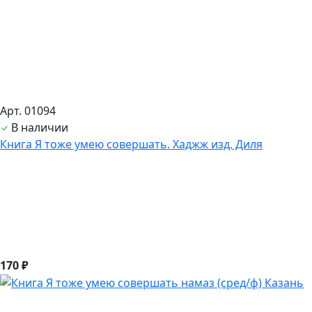
Арт. 01094
В наличии
Книга Я тоже умею совершать. Хаджж изд. Диля
170 ₽