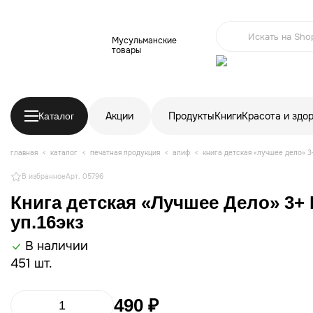
Мусульманские
товары
Акции
Продукты
Книги
Красота и здо
Каталог
главная
каталог
печатная продукция
алиф
книга детская «лучшее дело» 3+
В избранное
Арт. 05796
Книга детская «Лучшее Дело» 3+ 
уп.16экз
В наличии
451 шт.
490 ₽