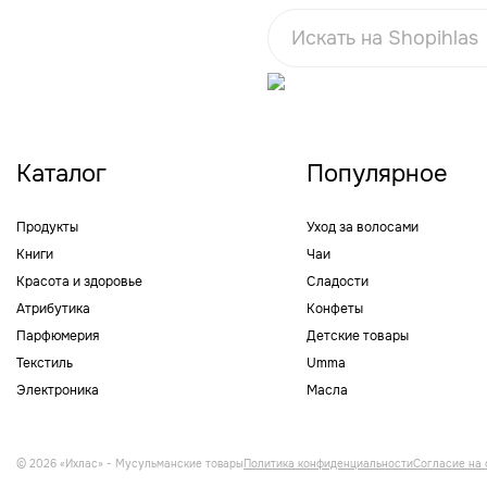
Каталог
Популярное
Продукты
Уход за волосами
Книги
Чаи
Красота и здоровье
Сладости
Атрибутика
Конфеты
Парфюмерия
Детские товары
Текстиль
Umma
Электроника
Масла
© 2026 «Ихлас» - Мусульманские товары
Политика конфиденциальности
Согласие на 