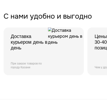
С нами удобно и выгодно
Доставка
Цены
курьером день в
30-4
день
пози
При заказе товаров по
городу Казани
Чем у др