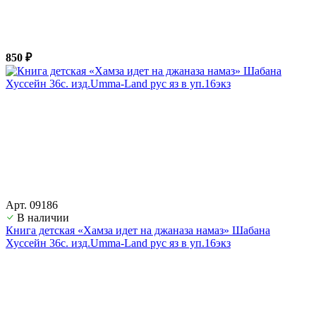
850 ₽
Арт. 09186
В наличии
Книга детская «Хамза идет на джаназа намаз» Шабана
Хуссейн 36с. изд.Umma-Land рус яз в уп.16экз