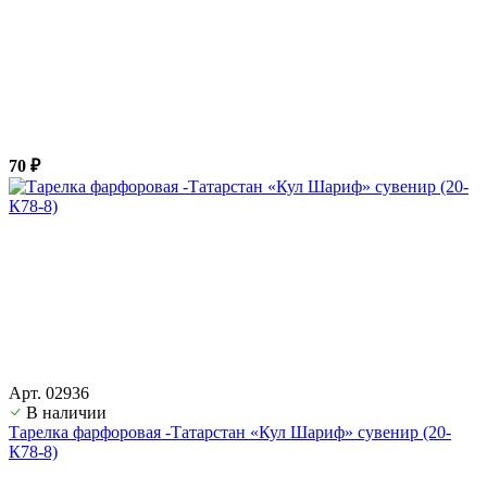
70 ₽
Арт. 02936
В наличии
Тарелка фарфоровая -Татарстан «Кул Шариф» сувенир (20-
К78-8)