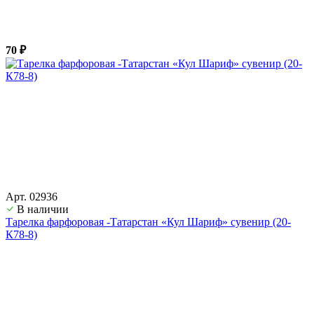
70 ₽
Арт. 02936
В наличии
Тарелка фарфоровая -Татарстан «Кул Шариф» сувенир (20-
К78-8)