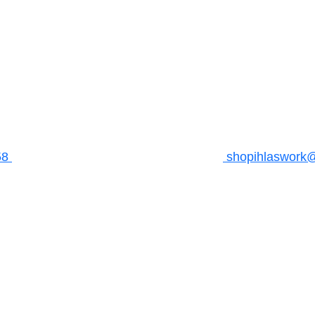
58
shopihlaswork