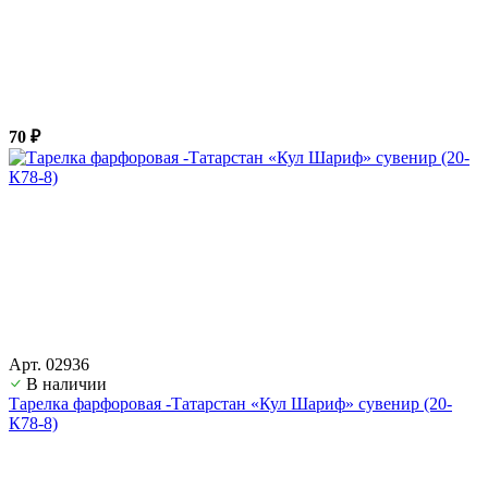
70 ₽
Арт. 02936
В наличии
Тарелка фарфоровая -Татарстан «Кул Шариф» сувенир (20-
К78-8)