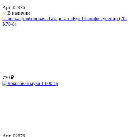
Арт. 02936
В наличии
Тарелка фарфоровая -Татарстан «Кул Шариф» сувенир (20-
К78-8)
770 ₽
Арт. 02676