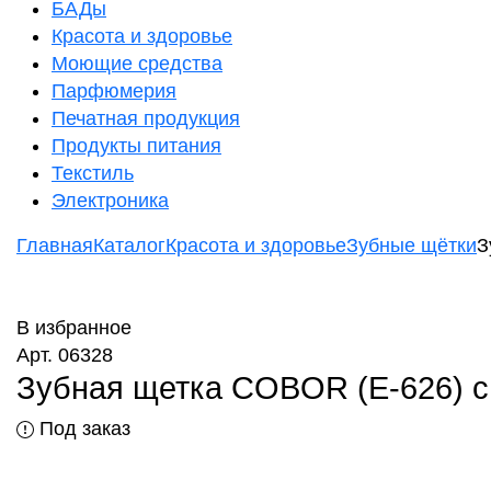
БАДы
Красота и здоровье
Моющие средства
Парфюмерия
Печатная продукция
Продукты питания
Текстиль
Электроника
Главная
Каталог
Красота и здоровье
Зубные щётки
З
В избранное
Арт. 06328
Зубная щетка COBOR (E-626) с
Под заказ