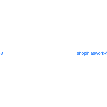
58
shopihlaswork