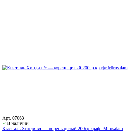
Арт. 07063
В наличии
Кыст аль Хинди в/с — корень целый 200гр крафт Mirusalam