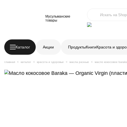
Мусульманские
товары
Каталог
Акции
Продукты
Книги
Красота и здоро
главная
каталог
красота и здоровье
масла разные
масло кокосовое baraka 