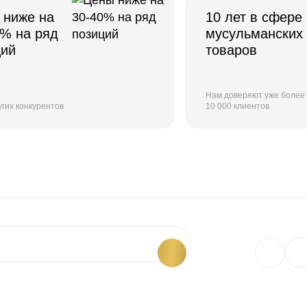
 ниже на
10 лет в сфере
0% на ряд
мусульманских
ций
товаров
Нам доверяют уже более
угих конкурентов
10 000 клиентов