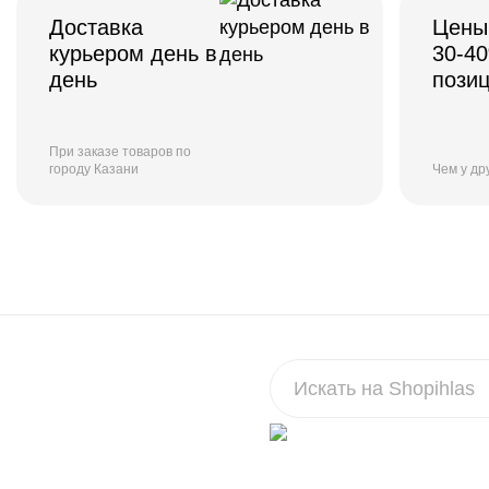
Доставка
Цены
курьером день в
30-4
день
пози
При заказе товаров по
городу Казани
Чем у др