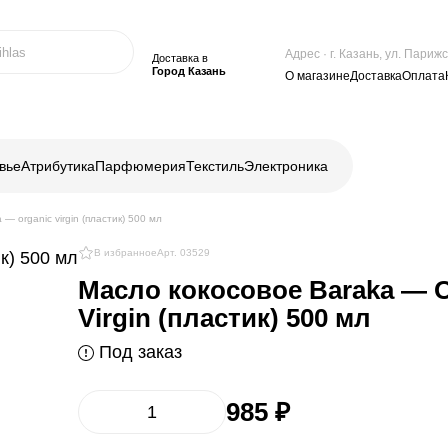
Адрес · г. Казань, ул. Пари
Доставка в
Город Казань
О магазине
Доставка
Оплата
вье
Атрибутика
Парфюмерия
Текстиль
Электроника
— organic virgin (пластик) 500 мл
В избранное
Арт. 03529
Масло кокосовое Baraka — O
Virgin (пластик) 500 мл
Под заказ
985 ₽