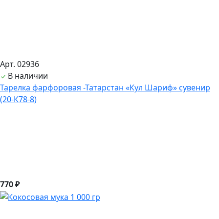
Арт. 02936
В наличии
Тарелка фарфоровая -Татарстан «Кул Шариф» сувенир
(20-К78-8)
770 ₽