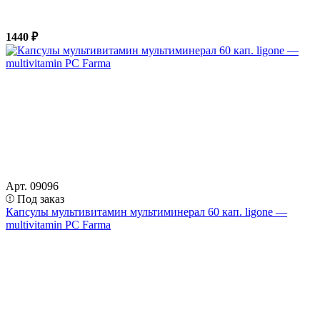
1440 ₽
Арт. 09096
Под заказ
Капсулы мультивитамин мультиминерал 60 кап. ligone —
multivitamin PC Farma