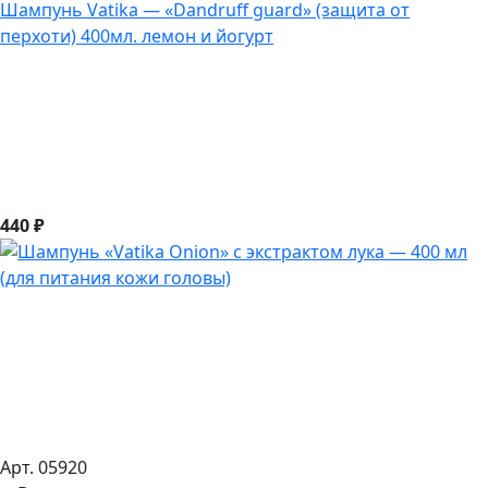
Шампунь Vatika — «Dandruff guard» (защита от
перхоти) 400мл. лемон и йогурт
440 ₽
Арт. 05920