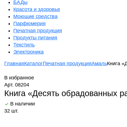
БАДы
Красота и здоровье
Моющие средства
Парфюмерия
Печатная продукция
Продукты питания
Текстиль
Электроника
Главная
Каталог
Печатная продукция
Амаль
Книга «
В избранное
Арт. 08204
Книга «Десять обрадованных ра
В наличии
32 шт.