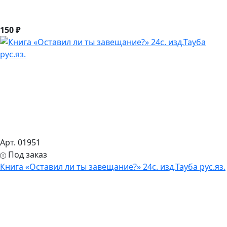
150 ₽
Арт. 01951
Под заказ
Книга «Оставил ли ты завещание?» 24с. изд.Тауба рус.яз.