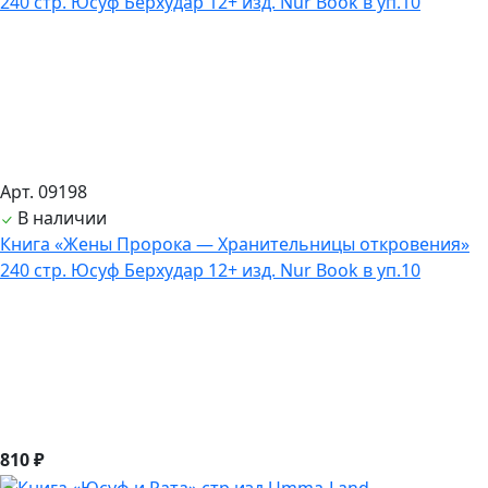
Арт. 09198
В наличии
Книга «Жены Пророка — Хранительницы откровения»
240 стр. Юсуф Берхудар 12+ изд. Nur Book в уп.10
810 ₽