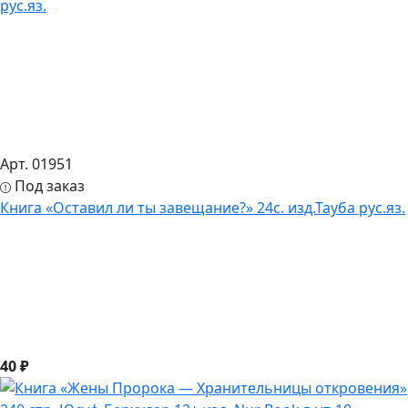
Арт. 01951
Под заказ
Книга «Оставил ли ты завещание?» 24с. изд.Тауба рус.яз.
40 ₽