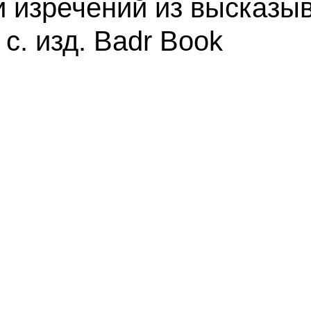
и изречений из высказы
с. изд. Badr Book