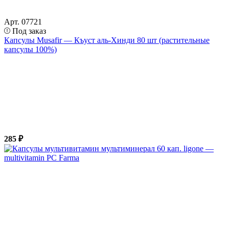
Арт. 07721
Под заказ
Капсулы Musafir — Къуст аль-Хинди 80 шт (растительные
капсулы 100%)
285 ₽