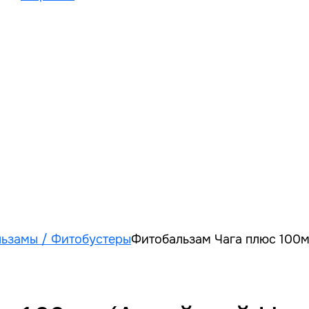
ьзамы / Фитобустеры
Фитобальзам Чага плюс 100м