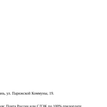
зань, ул. Парижской Коммуны, 19.
ёров: Почта России или СДЭК по 100% предоплате.