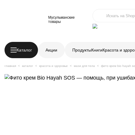
Мусульманские
товары
Каталог
Акции
Продукты
Книги
Красота и здоро
главная
каталог
красота и здоровье
мази для тела
фито крем bio hayah s