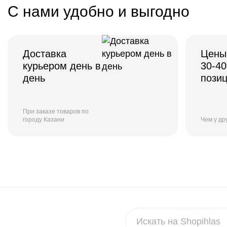
С нами удобно и выгодно
Доставка
Цены
курьером день в
30-4
день
пози
При заказе товаров по
городу Казани
Чем у др