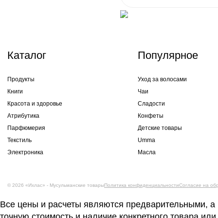
Каталог
Популярное
Продукты
Уход за волосами
Книги
Чаи
Красота и здоровье
Сладости
Атрибутика
Конфеты
Парфюмерия
Детские товары
Текстиль
Umma
Электроника
Масла
© 2026 «Ихлас» - Мусульманские товары
Политика конфиденциальности
Согласие на об
Все цены и расчеты являются предварительными, а
точную стоимость и наличие конкретного товара или