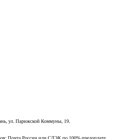
зань, ул. Парижской Коммуны, 19.
ёров: Почта России или СДЭК по 100% предоплате.