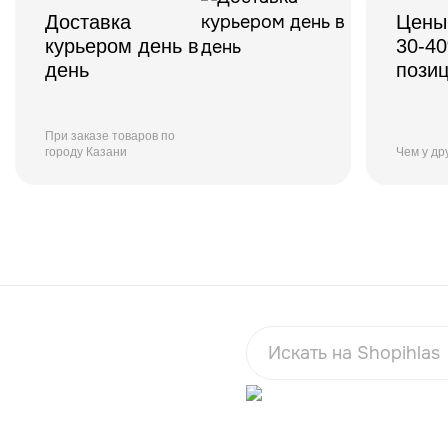
Доставка
Цены
курьером день в
30-4
день
пози
При заказе товаров по
городу Казани
Чем у др