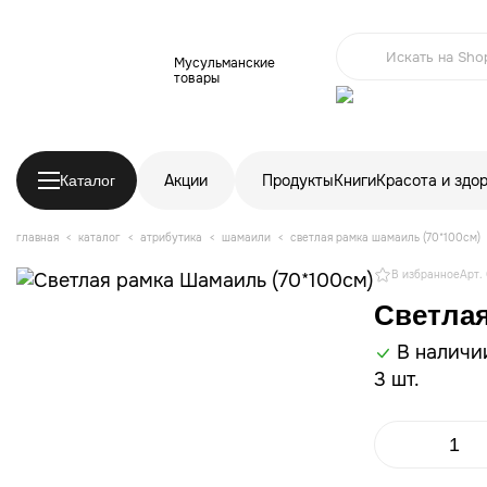
Мусульманские
товары
Акции
Продукты
Книги
Красота и здо
Каталог
главная
каталог
атрибутика
шамаили
светлая рамка шамаиль (70*100см)
В избранное
Арт.
Светлая
В наличи
3 шт.