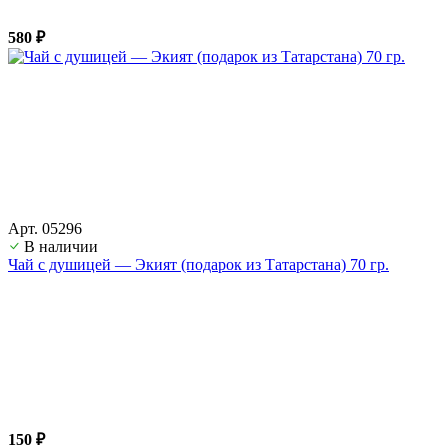
580 ₽
Арт. 05296
В наличии
Чай с душицей — Экият (подарок из Татарстана) 70 гр.
150 ₽