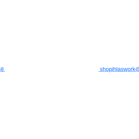
58
shopihlaswork