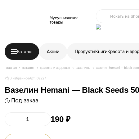
Мусульманские
товары
Акции
Продукты
Книги
Красота и здо
Каталог
главная
каталог
красота и здоровье
вазелины
вазелин hemani — black see
В избранное
Арт. 02227
Вазелин Hemani — Black Seeds 5
Под заказ
190 ₽