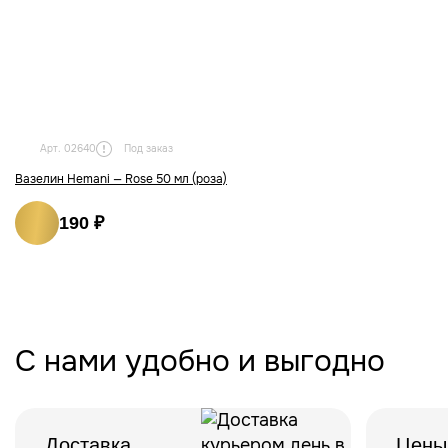
Под заказ
Арт. 02640
Вазелин Hemani — Rose 50 мл (роза)
190 ₽
С нами удобно и выгодно
Доставка
Цены