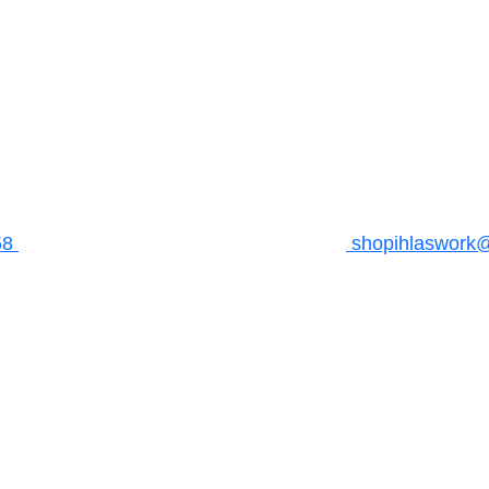
58
shopihlaswork