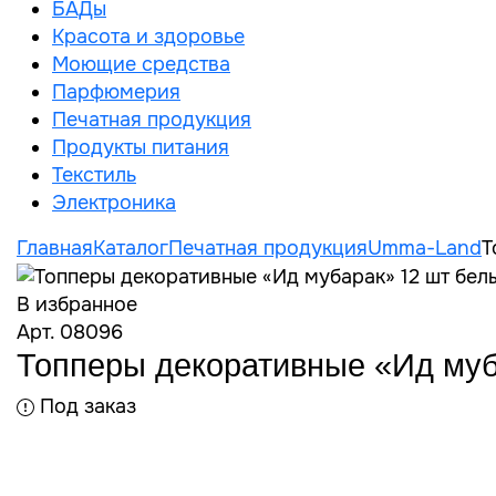
БАДы
Красота и здоровье
Моющие средства
Парфюмерия
Печатная продукция
Продукты питания
Текстиль
Электроника
Главная
Каталог
Печатная продукция
Umma-Land
Т
В избранное
Арт. 08096
Топперы декоративные «Ид муб
Под заказ