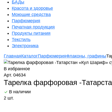
БАДы
Красота и здоровье
Моющие средства
Парфюмерия
Печатная продукция
Продукты питания
Текстиль
Электроника
Главная
Каталог
Парфюмерия
Флаконы, графины
Та
В избранное
Арт. 04634
Тарелка фарфоровая -Татарста
В наличии
2 шт.